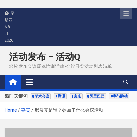
Skip
星
to
期四,
content
6 8
月,
2026
活动发布 – 活动Q
轻松发布会议展览培训活动-会议展览活动列表清单
热门关键词
#学术会议
#腾讯
#京东
#阿里巴巴
#字节跳动
Home
嘉宾
邢常亮是谁？参加了什么会议活动