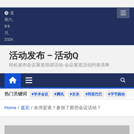
Skip
星
to
期六,
content
8 8
月,
2026
活动发布 – 活动Q
轻松发布会议展览培训活动-会议展览活动列表清单
热门关键词
#学术会议
#腾讯
#京东
#阿里巴巴
#字节跳动
Home
嘉宾
余沛是谁？参加了那些会议活动？