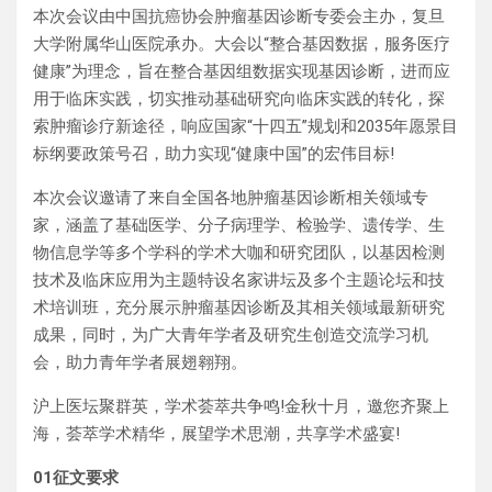
本次会议由中国抗癌协会肿瘤基因诊断专委会主办，复旦
大学附属华山医院承办。大会以“整合基因数据，服务医疗
健康”为理念，旨在整合基因组数据实现基因诊断，进而应
用于临床实践，切实推动基础研究向临床实践的转化，探
索肿瘤诊疗新途径，响应国家“十四五”规划和2035年愿景目
标纲要政策号召，助力实现“健康中国”的宏伟目标!
本次会议邀请了来自全国各地肿瘤基因诊断相关领域专
家，涵盖了基础医学、分子病理学、检验学、遗传学、生
物信息学等多个学科的学术大咖和研究团队，以基因检测
技术及临床应用为主题特设名家讲坛及多个主题论坛和技
术培训班，充分展示肿瘤基因诊断及其相关领域最新研究
成果，同时，为广大青年学者及研究生创造交流学习机
会，助力青年学者展翅翱翔。
沪上医坛聚群英，学术荟萃共争鸣!金秋十月，邀您齐聚上
海，荟萃学术精华，展望学术思潮，共享学术盛宴!
0
1
征文要求