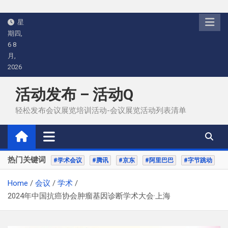
Skip
星
to
期四,
content
6 8
月,
2026
活动发布 – 活动Q
轻松发布会议展览培训活动-会议展览活动列表清单
热门关键词
#学术会议
#腾讯
#京东
#阿里巴巴
#字节跳动
Home
会议
学术
2024年中国抗癌协会肿瘤基因诊断学术大会·上海