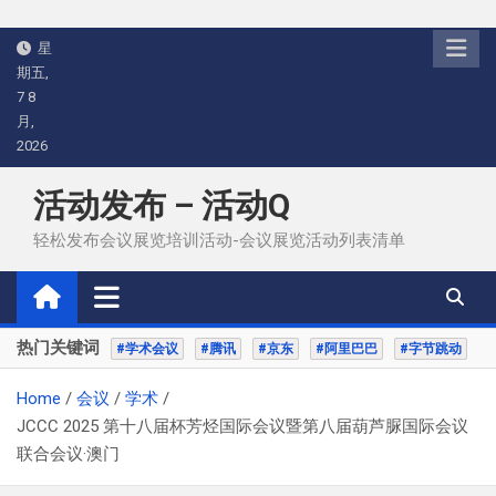
Skip
星
to
期五,
content
7 8
月,
2026
活动发布 – 活动Q
轻松发布会议展览培训活动-会议展览活动列表清单
热门关键词
#学术会议
#腾讯
#京东
#阿里巴巴
#字节跳动
Home
会议
学术
JCCC 2025 第十八届杯芳烃国际会议暨第八届葫芦脲国际会议
联合会议·澳门