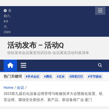
Skip
星
to
期六,
content
8 8
月,
2026
活动发布 – 活动Q
轻松发布会议展览培训活动-会议展览活动列表清单
热门关键词
#学术会议
#腾讯
#京东
#阿里巴巴
#字节跳动
Home
会议
2023第九届石化设备运维管理与检修技术大会暨炼化装置、机
泵运维、腐蚀安全新技术、新产品、新设备推广会·厦门