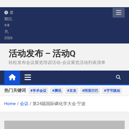
Skip
星
to
期日,
content
9 8
月,
2026
活动发布 – 活动Q
轻松发布会议展览培训活动-会议展览活动列表清单
热门关键词
#学术会议
#腾讯
#京东
#阿里巴巴
#字节跳动
Home
会议
第24届国际磷化学大会·宁波