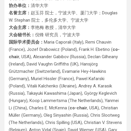
协办单位：
清华大学
名誉主席：
赵玉芬 院士，宁波大学、厦门大学；Douglas
W. Stephan 院士，多伦多大学、宁波大学
大会主席：
李艳梅 教授，清华大学
大会秘书长：
倪锋 研究员，宁波大学
国际学术委员会：
Maria Caporali (Italy), Remi Chauvin
(France), Jozef Drabowicz (Poland), Frank H. Ebetino (
co-
chair
, USA), Alexander Gabibov (Russia), Declan Gilheany
(Ireland), David Vaughn Griffiths (UK), Hansjörg
Grützmacher (Switzerland), Evamarie Hey-Hawkins
(Germany), Muriel Hissler (France), Pawel Kafarski
(Poland), Vitalii Kalchenko (Ukraine), Andrey A. Karasik
(Russia), Takayuki Kawashima (Japan), György Keglevich
(Hungary), Koop Lammertsma (The Netherlands), Yanmei
Li (China), Charles E. McKenna (
co-chair
, USA), Christian
Müller (Germany), Oleg Sinyashin (Russia), Chris Slootweg
(The Netherlands), Chris Spilling (USA), Christian V. Stevens
(Belgium), Anton Vidal (Spain), David Wiemer (USA), Gary