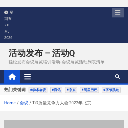
Skip
星
to
期五,
content
7 8
月,
2026
活动发布 – 活动Q
轻松发布会议展览培训活动-会议展览活动列表清单
热门关键词
#学术会议
#腾讯
#京东
#阿里巴巴
#字节跳动
Home
会议
TiD质量竞争力大会·2022年北京