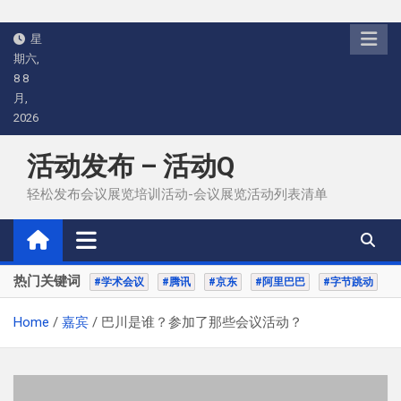
Skip
星
to
期六,
content
8 8
月,
2026
活动发布 – 活动Q
轻松发布会议展览培训活动-会议展览活动列表清单
热门关键词
#学术会议
#腾讯
#京东
#阿里巴巴
#字节跳动
Home
嘉宾
巴川是谁？参加了那些会议活动？