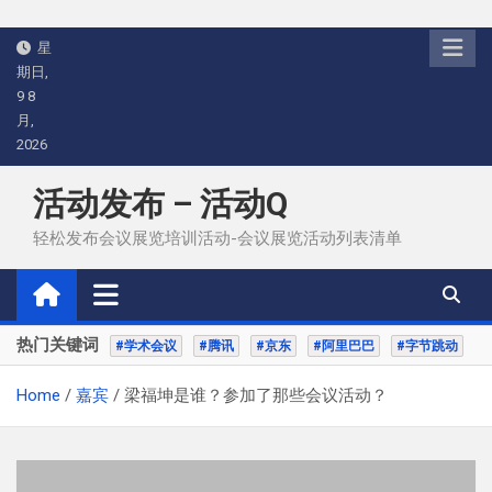
Skip
星
to
期日,
content
9 8
月,
2026
活动发布 – 活动Q
轻松发布会议展览培训活动-会议展览活动列表清单
热门关键词
#学术会议
#腾讯
#京东
#阿里巴巴
#字节跳动
Home
嘉宾
梁福坤是谁？参加了那些会议活动？