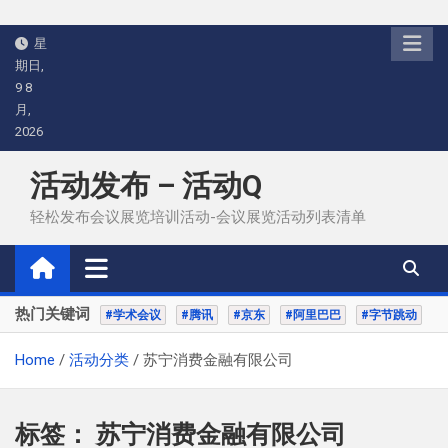
Skip
星
to
期日,
content
9 8
月,
2026
活动发布 – 活动Q
轻松发布会议展览培训活动-会议展览活动列表清单
热门关键词
#学术会议
#腾讯
#京东
#阿里巴巴
#字节跳动
Home
活动分类
苏宁消费金融有限公司
标签：
苏宁消费金融有限公司