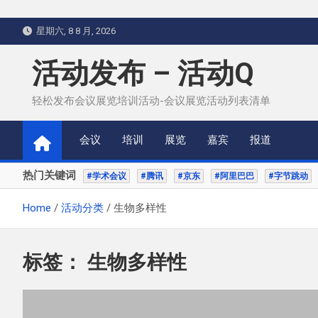
Skip
星期六, 8 8 月, 2026
to
content
活动发布 – 活动Q
轻松发布会议展览培训活动-会议展览活动列表清单
会议
培训
展览
嘉宾
报道
热门关键词
#学术会议
#腾讯
#京东
#阿里巴巴
#字节跳动
Home
活动分类
生物多样性
标签：
生物多样性