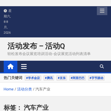
Skip
星
to
期六,
content
8 8
月,
2026
活动发布 – 活动Q
轻松发布会议展览培训活动-会议展览活动列表清单
热门关键词
#学术会议
#腾讯
#京东
#阿里巴巴
#字节跳动
Home
活动分类
汽车产业
标签：
汽车产业