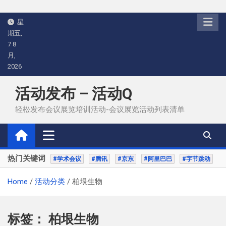
Skip
星
to
期五,
content
7 8
月,
2026
活动发布 – 活动Q
轻松发布会议展览培训活动-会议展览活动列表清单
热门关键词
#学术会议
#腾讯
#京东
#阿里巴巴
#字节跳动
Home
活动分类
柏垠生物
标签：
柏垠生物