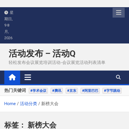
Skip
星
to
期日,
content
9 8
月,
2026
活动发布 – 活动Q
轻松发布会议展览培训活动-会议展览活动列表清单
热门关键词
#学术会议
#腾讯
#京东
#阿里巴巴
#字节跳动
Home
活动分类
新榜大会
标签：
新榜大会