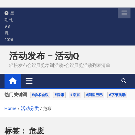
Skip
星
to
期日,
content
9 8
月,
2026
活动发布 – 活动Q
轻松发布会议展览培训活动-会议展览活动列表清单
热门关键词
#学术会议
#腾讯
#京东
#阿里巴巴
#字节跳动
Home
活动分类
危废
标签：
危废