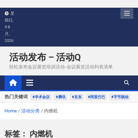
Skip
星
to
期日,
content
9 8
月,
2026
活动发布 – 活动Q
轻松发布会议展览培训活动-会议展览活动列表清单
热门关键词
#学术会议
#腾讯
#京东
#阿里巴巴
#字节跳动
Home
活动分类
内燃机
标签：
内燃机