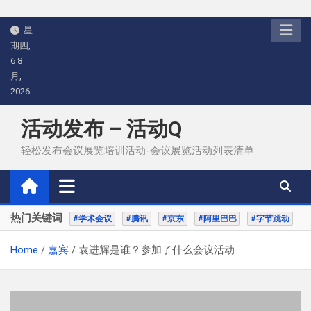
Skip
星
to
期四,
content
6 8
月,
2026
活动发布 – 活动Q
轻松发布会议展览培训活动-会议展览活动列表清单
热门关键词
#学术会议
#腾讯
#京东
#阿里巴巴
#字节跳动
Home
嘉宾
袁进辉是谁？参加了什么会议活动