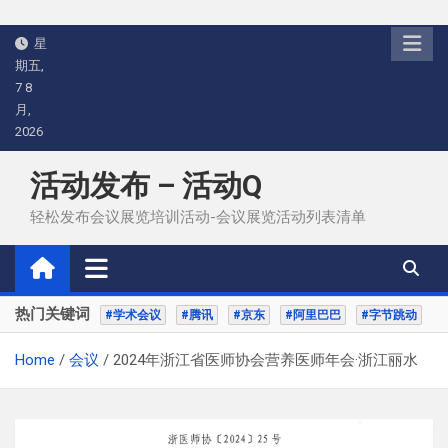
Skip
星
to
期五,
content
7 8
月,
2026
活动发布 – 活动Q
轻松发布会议展览培训活动-会议展览活动列表清单
热门关键词
#学术会议
#腾讯
#京东
#阿里巴巴
#字节跳动
Home
会议
2024年浙江省医师协会营养医师年会·浙江丽水