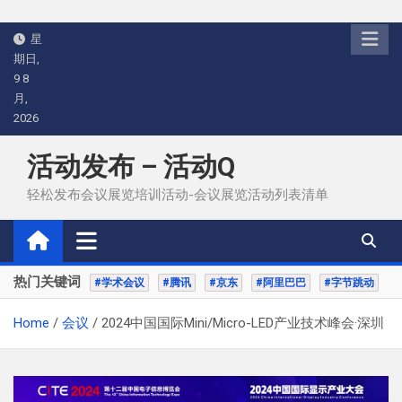
Skip
星
to
期日,
content
9 8
月,
2026
活动发布 – 活动Q
轻松发布会议展览培训活动-会议展览活动列表清单
热门关键词
#学术会议
#腾讯
#京东
#阿里巴巴
#字节跳动
Home
会议
2024中国国际Mini/Micro-LED产业技术峰会·深圳