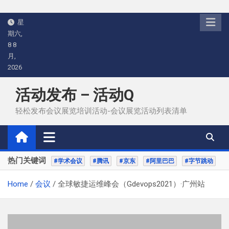
Skip
星
to
期六,
content
8 8
月,
2026
活动发布 – 活动Q
轻松发布会议展览培训活动-会议展览活动列表清单
热门关键词
#学术会议
#腾讯
#京东
#阿里巴巴
#字节跳动
Home
会议
全球敏捷运维峰会（Gdevops2021）·广州站