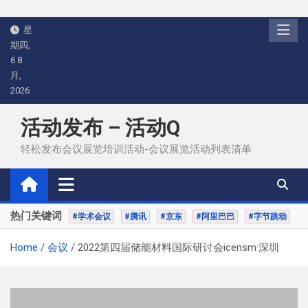
Skip
星
to
期四,
content
6 8
月,
2026
活动发布 – 活动Q
轻松发布会议展览培训活动-会议展览活动列表清单
热门关键词
#学术会议
#腾讯
#京东
#阿里巴巴
#字节跳动
Home
会议
2022第四届储能材料国际研讨会icensm·深圳