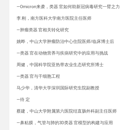
—Omicron来袭，类器.官如何助新冠病毒研究一臂之力
李.刚，南方医科大学南方医院主任医师
—肿瘤类器.官相关转化研究
姚晔，中山大学肿瘤防治中心住院医师/临床博士后
—类器.官在动物营养与疾病研究中的应用与挑战
周健，中国科学院亚热带农业生态研究所博士
—类器.官与干细胞工程
马少华，清华大学深圳国际研究生院副教授
—待 定
蔡建，中山大学附属第六医院结直肠外科副主任医师
—鼻粘膜，气管与肺的3D类器.官模型的构建与应用