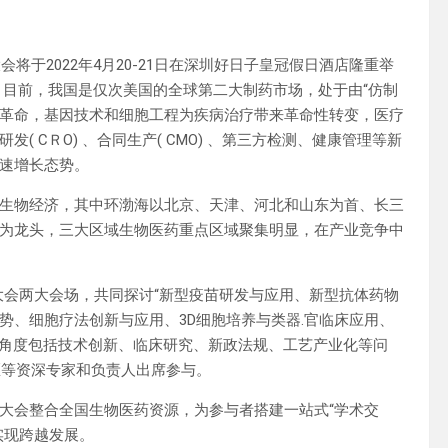
将于2022年4月20-21日在深圳好日子皇冠假日酒店隆重举
，目前，我国是仅次美国的全球第二大制药市场，处于由“仿制
发革命，基因技术和细胞工程为疾病治疗带来革命性转变，医疗
 CＲO) 、合同生产( CMO) 、第三方检测、健康管理等新
速增长态势。
生物经济，其中环渤海以北京、天津、河北和山东为首、长三
为龙头，三大区域生物医药重点区域聚集明显，在产业竞争中
”大会两大会场，共同探讨“新型疫苗研发与应用、新型抗体药物
势、细胞疗法创新与应用、3D细胞培养与类器.官临床应用、
论角度包括技术创新、临床研究、新政法规、工艺产业化等问
医等资深专家和负责人出席参与。
大会整合全国生物医药资源，为参与者搭建一站式“学术交
业实现跨越发展。