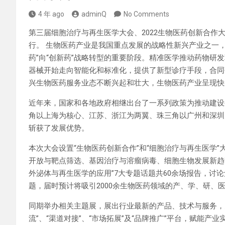
4 年 ago
adminQ
No Comments
第三届细胞治疗与再生医学大会、2022生物医药创新合作大会
行。 生物医药产业是我国重点发展的战略性新兴产业之一
药”向“创新药”战略转型的重要阶段。精准医学推动药物研
器械开始走向智能化和标准化，提供了新型诊疗手段，合同研发(
兴生物医药服务业态不断兴起和壮大，生物医药产业呈现快
近年来，国家和各地政府相继出台了一系列政策为推动建设
角以上海为核心、江苏、浙江为两翼、珠三角以广州和深圳
斩获了发展优势。
本次大会设置“生物医药创新合作”和“细胞治疗与再生医学
开放与靶点筛选、基因治疗与溶瘤病毒、细胞生物发展新趋
外泌体与再生医学的应用”7大专题话题共60余场报告，讨
题，届时预计将吸引2000余生物医药领域的产、学、研、
同期举办相关主题展，展出行业最新的产品、技术与服务，
流”、“渠道对接”、“市场拓展”及“品牌推广”平台，赋能产