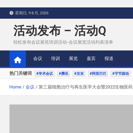
Skip
星期日, 9 8 月, 2026
to
content
活动发布 – 活动Q
轻松发布会议展览培训活动-会议展览活动列表清单
会议
培训
展览
嘉宾
报道
热门关键词
#学术会议
#腾讯
#京东
#阿里巴巴
#字节跳动
Home
会议
第三届细胞治疗与再生医学大会暨2022生物医药